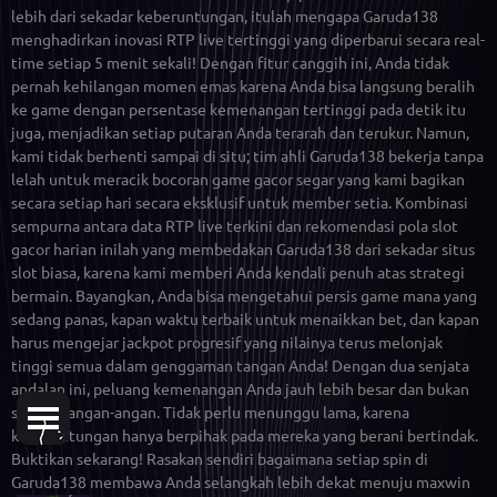
lebih dari sekadar keberuntungan, itulah mengapa Garuda138
menghadirkan inovasi RTP live tertinggi yang diperbarui secara real-
time setiap 5 menit sekali! Dengan fitur canggih ini, Anda tidak
pernah kehilangan momen emas karena Anda bisa langsung beralih
ke game dengan persentase kemenangan tertinggi pada detik itu
juga, menjadikan setiap putaran Anda terarah dan terukur. Namun,
kami tidak berhenti sampai di situ; tim ahli Garuda138 bekerja tanpa
lelah untuk meracik bocoran game gacor segar yang kami bagikan
secara setiap hari secara eksklusif untuk member setia. Kombinasi
sempurna antara data RTP live terkini dan rekomendasi pola slot
gacor harian inilah yang membedakan Garuda138 dari sekadar situs
slot biasa, karena kami memberi Anda kendali penuh atas strategi
bermain. Bayangkan, Anda bisa mengetahui persis game mana yang
sedang panas, kapan waktu terbaik untuk menaikkan bet, dan kapan
harus mengejar jackpot progresif yang nilainya terus melonjak
tinggi semua dalam genggaman tangan Anda! Dengan dua senjata
andalan ini, peluang kemenangan Anda jauh lebih besar dan bukan
sekadar angan-angan. Tidak perlu menunggu lama, karena
keberuntungan hanya berpihak pada mereka yang berani bertindak.
Buktikan sekarang! Rasakan sendiri bagaimana setiap spin di
Garuda138 membawa Anda selangkah lebih dekat menuju maxwin